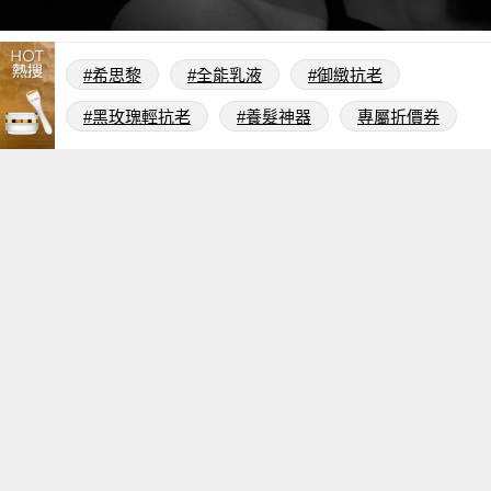
#希思黎
#全能乳液
#御緻抗老
#黑玫瑰輕抗老
#養髮神器
專屬折價券